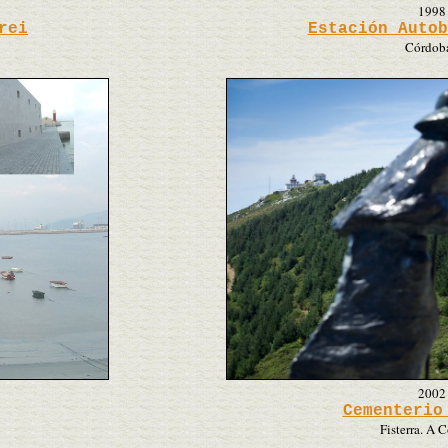
1998
rei
Estación Autob
Córdoba
2002
Cementerio
Fisterra. A 