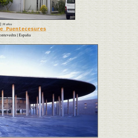
|
38 años
e Puentecesures
ontevedra | España