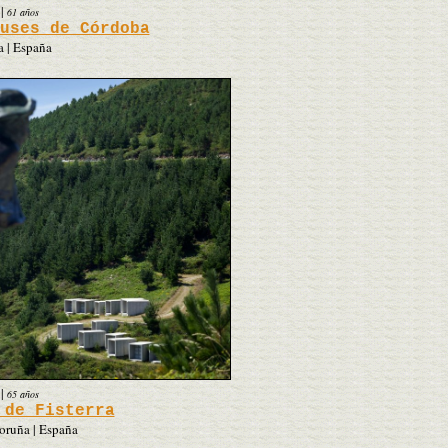
|
61 años
uses de Córdoba
 | España
|
65 años
 de Fisterra
Coruña | España