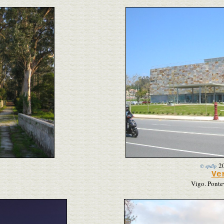
2
© epdlp
Ve
Vigo. Ponte