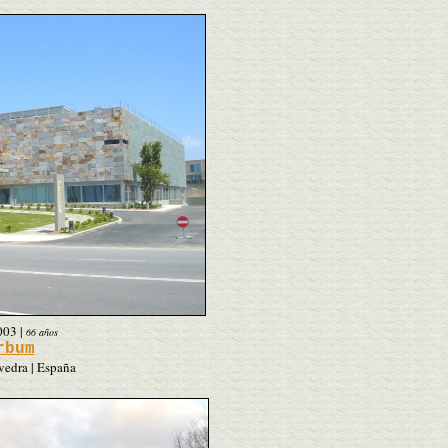
003
|
66 años
rbum
vedra | España