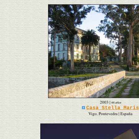
2003
|
66 años
Casa Stella Maris
Vigo. Pontevedra | España