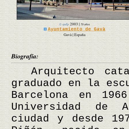
2003
|
© epdlp
70 años
Ayuntamiento de Gavà
Gavà | España
Biografía:
Arquitecto cata
graduado en la esc
Barcelona en 196
Universidad de A
ciudad y desde 19