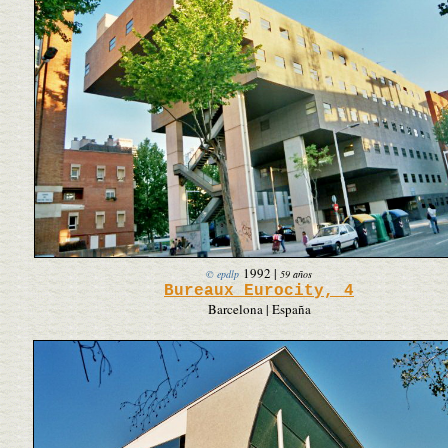
1992
|
© epdlp
59 años
Bureaux Eurocity, 4
Barcelona | España