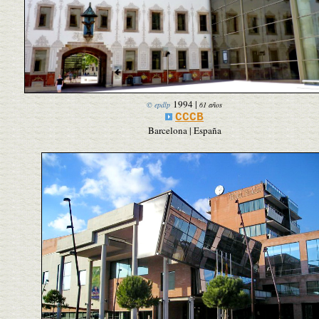
1994
|
© epdlp
61 años
CCCB
Barcelona | España