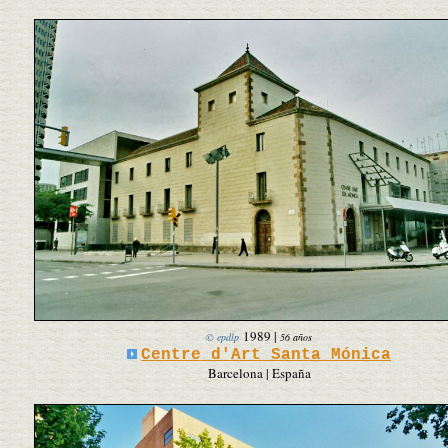
1989
|
© epdlp
56 años
Centre d'Art Santa Mónica
Barcelona | España