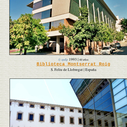
1993
|
© epdlp
60 años
Biblioteca Montserrat Roig
S. Feliu de Llobregat | España