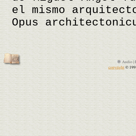
el mismo arquitect
Opus architectonic
Audio |
copyright
© 199