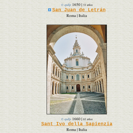
1650
|
© epdlp
51 años
San Juan de Letrán
Roma | Italia
1660
|
© epdlp
61 años
Sant Ivo della Sapienzia
Roma | Italia