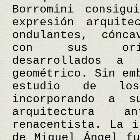
Borromini consigu
expresión arquite
ondulantes, cónca
con sus origi
desarrollados a
geométrico. Sin em
estudio de los
incorporando a 
arquitectura
renacentista. La i
de Miguel Ángel fu