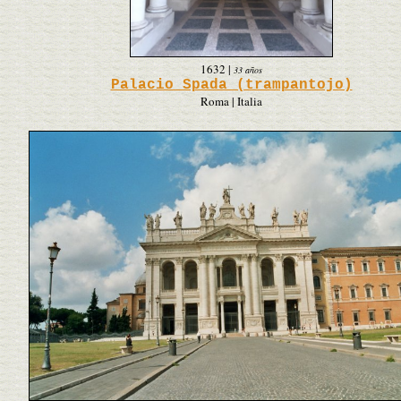
1632
|
33 años
Palacio Spada (trampantojo)
Roma | Italia