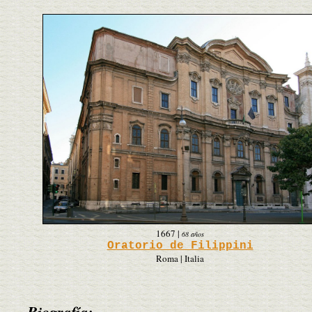
1667
|
68 años
Oratorio de Filippini
Roma | Italia
Biografía: