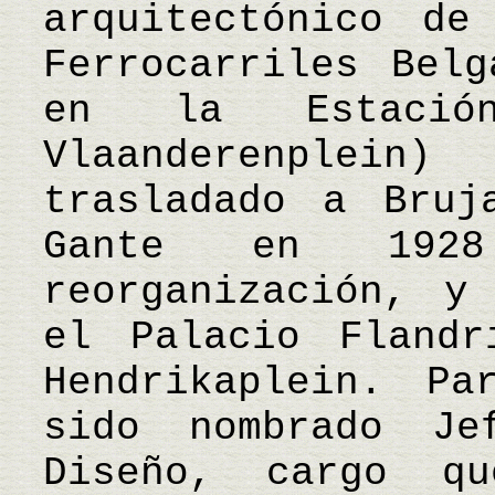
arquitectónico de
Ferrocarriles Belg
en la Estació
Vlaanderenplein
trasladado a Bruj
Gante en 192
reorganización, y
el Palacio Flandr
Hendrikaplein. Pa
sido nombrado J
Diseño, cargo q