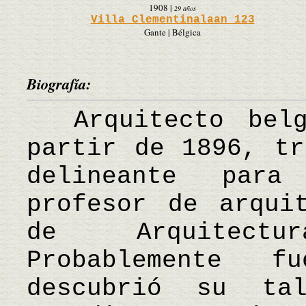
1908
|
29 años
Villa Clementinalaan 123
Gante | Bélgica
Biografía:
Arquitecto belg
partir de 1896, tr
delineante para
profesor de arqui
de Arquitect
Probablemente f
descubrió su t