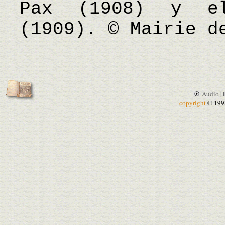
Pax (1908) y el
(1909). © Mairie d
Audio |
copyright
© 199