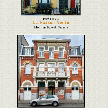
1905
|
31 años
La Maison Verte
Mons-en-Barœul | Francia