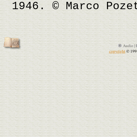
1946. © Marco Poze
Audio |
copyright
© 199