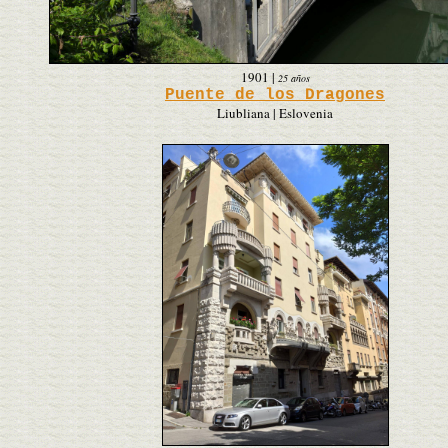
1901
|
25 años
Puente de los Dragones
Liubliana | Eslovenia