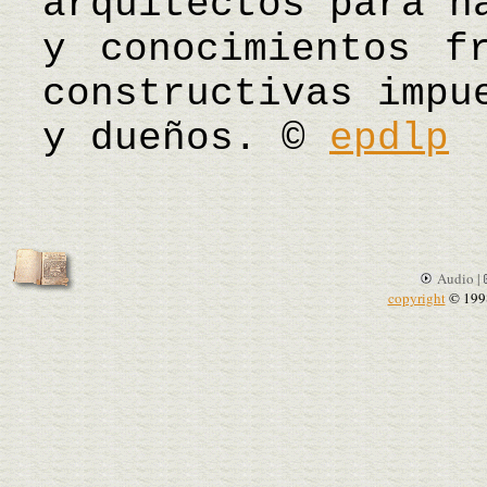
arquitectos para h
y conocimientos f
constructivas impu
y dueños. ©
epdlp
Audio |
copyright
© 199