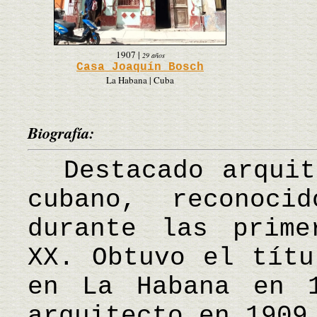
1907
|
29 años
Casa Joaquín Bosch
La Habana | Cuba
Biografía:
Destacado arquite
cubano, reconoci
durante las prime
XX. Obtuvo el títu
en La Habana en 
arquitecto en 1909