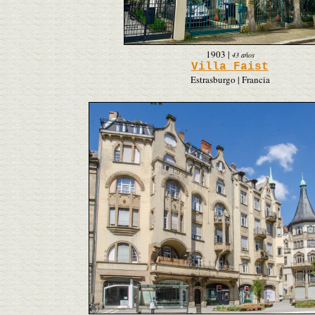
1903
|
43 años
Villa Faist
Estrasburgo | Francia