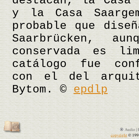
destacan, la Casa 
y la Casa Saarge
probable que diseñ
Saarbrücken, aun
conservada es li
catálogo fue conf
con el del arqui
Bytom. ©
epdlp
Audio |
copyright
© 199