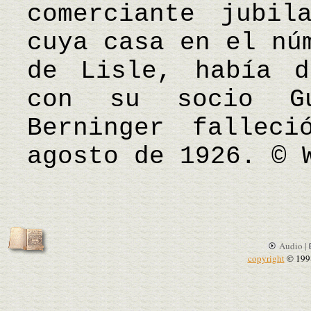
comerciante jubil
cuya casa en el nú
de Lisle, había d
con su socio Gu
Berninger fallec
agosto de 1926. © 
Audio |
copyright
© 199