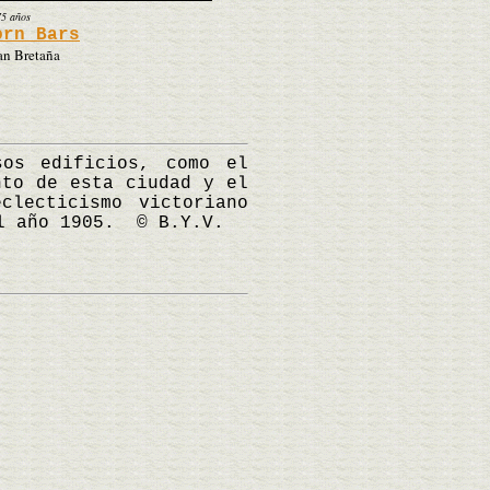
75 años
orn Bars
an Bretaña
os edificios, como el
nto de esta ciudad y el
clecticismo victoriano
el año 1905. © B.Y.V.