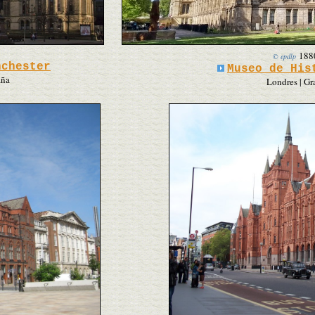
188
© epdlp
nchester
Museo de His
aña
Londres | Gr