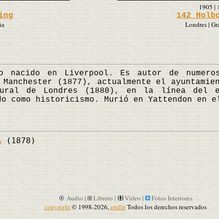
1905
|
ing
142 Holb
ña
Londres | Gr
 nacido en Liverpool. Es autor de numeros
 Manchester (1877), actualmente el ayuntamie
ural de Londres (1880), en la línea del e
do como historicismo. Murió en Yattendon en 
A
(1878)
Audio |
Libreto |
Vídeo |
Fotos Interiores
copyright
© 1998-2026,
epdlp
Todos los derechos reservados