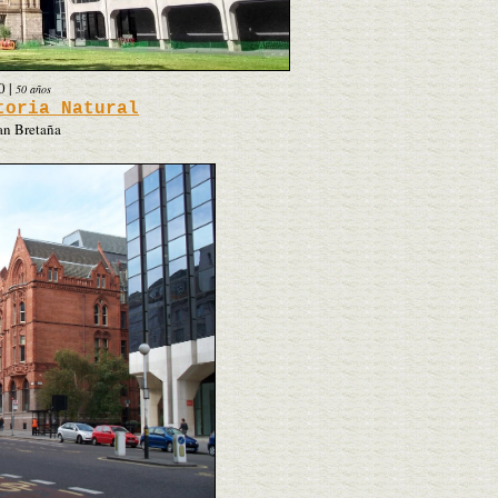
0
|
50 años
toria Natural
an Bretaña