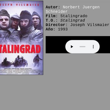
Autor:
Norbert Juergen
Schneider
Film:
Stalingrado
T.O.:
Stalingrad
Director:
Joseph Vilsmaier
Año:
1993