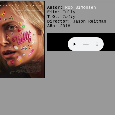
Autor:
Rob Simonsen
Film:
Tully
T.O.:
Tully
Director:
Jason Reitman
Año:
2018