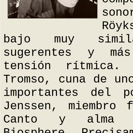
son
Röyk
bajo muy simil
sugerentes y má
tensión rítmica.
Tromso, cuna de un
importantes del 
Jenssen, miembro 
Canto y alma m
Biosphere. Precisa