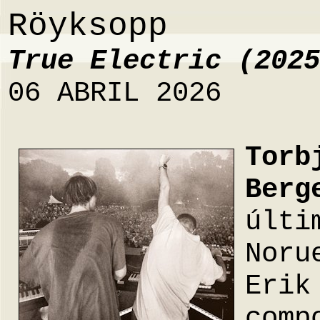
Röyksopp
True Electric (2025
06 ABRIL 2026
Torb
Berg
últi
Noru
Eri
com