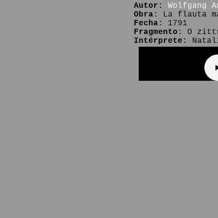
Autor:
Wolfgang A
Obra:
La flauta m
Fecha:
1791
Fragmento:
O zittr
Intérprete:
Natali