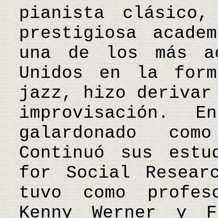
pianista clásico
prestigiosa acade
una de los más a
Unidos en la form
jazz, hizo derivar
improvisación. 
galardonado co
Continuó sus estu
for Social Resear
tuvo como profes
Kenny Werner y F