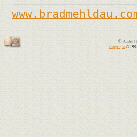
www.bradmehldau.co
Audio |
copyright
© 199