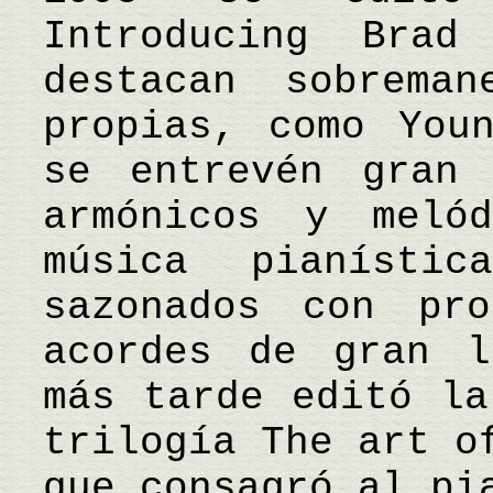
Introducing Bra
destacan sobreman
propias, como You
se entrevén gran 
armónicos y meló
música pianíst
sazonados con pro
acordes de gran l
más tarde editó la
trilogía The art o
que consagró al pi