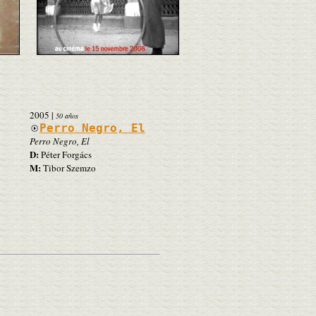
2005
|
50 años
Perro Negro, El
Perro Negro, El
D:
Péter Forgács
M:
Tibor Szemzo