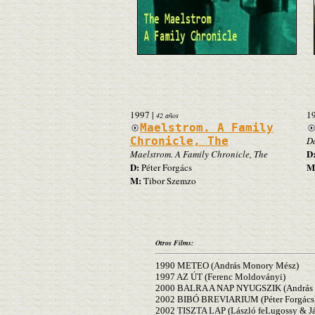
1997
|
1
42 años
Maelstrom. A Family
Chronicle, The
Da
D
Maelstrom. A Family Chronicle, The
D:
M
Péter Forgács
M:
Tibor Szemzo
Otros Films:
1990 METEO (András Monory Mész)
1997 AZ ÚT (Ferenc Moldoványi)
2000 BALRA A NAP NYUGSZIK (András 
2002 BIBÓ BREVIARIUM (Péter Forgács
2002 TISZTA LAP (László feLugossy & Ján