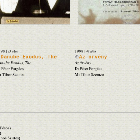
998
|
1998
|
43 años
43 años
Danube Exodus, The
Az örvény
nube Exodus, The
Az örvény
:
D:
Péter Forgács
Péter Forgács
:
M:
Tibor Szemzo
Tibor Szemzo
Fésös)
)
os Szirtes)