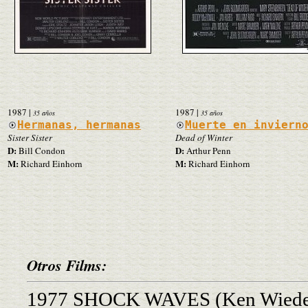
1987
|
1987
|
35 años
35 años
Hermanas, hermanas
Muerte en inviern
Sister Sister
Dead of Winter
D:
D:
Bill Condon
Arthur Penn
M:
M:
Richard Einhorn
Richard Einhorn
Otros Films:
1977 SHOCK WAVES (Ken Wiede