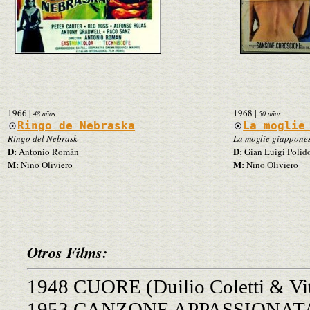
1966
|
1968
|
48 años
50 años
Ringo de Nebraska
La moglie
Ringo del Nebrask
La moglie giappone
D:
D:
Antonio Román
Gian Luigi Polid
M:
M:
Nino Oliviero
Nino Oliviero
Otros Films:
1948 CUORE (Duilio Coletti & Vit
1953 CANZONE APPASSIONATA (