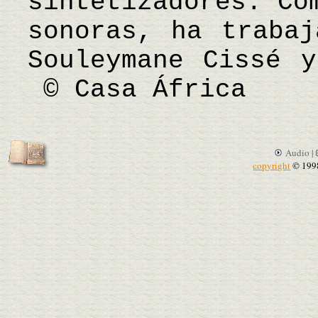
sintetizadores. Co
sonoras, ha trabaj
Souleymane Cissé y
© Casa África
Audio |
copyright
© 199