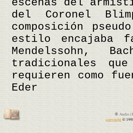
escenas del armist
del Coronel Bli
composición pseudo
estilo encajaba f
Mendelssohn, B
tradicionales qu
requieren como fu
Eder
Audio |
copyright
© 199