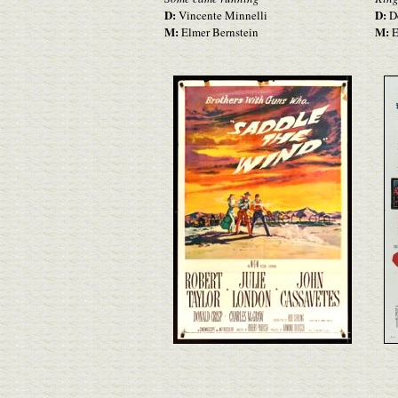
D:
D:
Vincente Minnelli
De
M:
M:
Elmer Bernstein
E