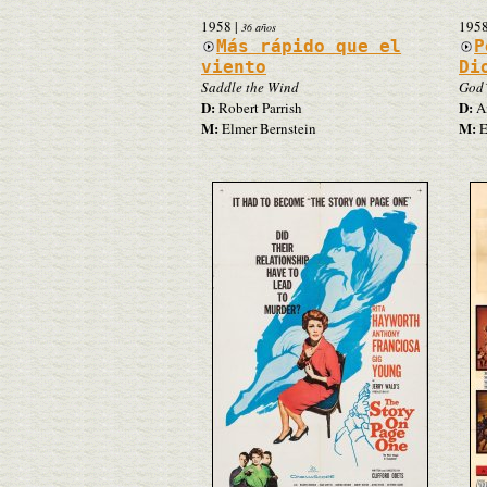
1958
|
195
36 años
Más rápido que el
P
viento
Di
Saddle the Wind
God´
D:
D:
Robert Parrish
A
M:
M:
Elmer Bernstein
E