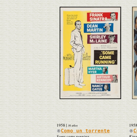
1958
|
195
36 años
Como un torrente
C
Some came running
King