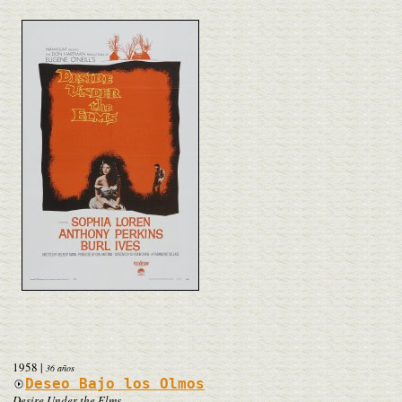
1958
|
36 años
Deseo Bajo los Olmos
Desire Under the Elms