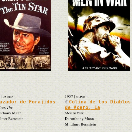
7
|
1957
|
35 años
35 años
azador de Forajidos
Colina de los Diablos
Star, The
de Acero, La
nthony Mann
Men in War
D:
lmer Bernstein
Anthony Mann
M:
Elmer Bernstein