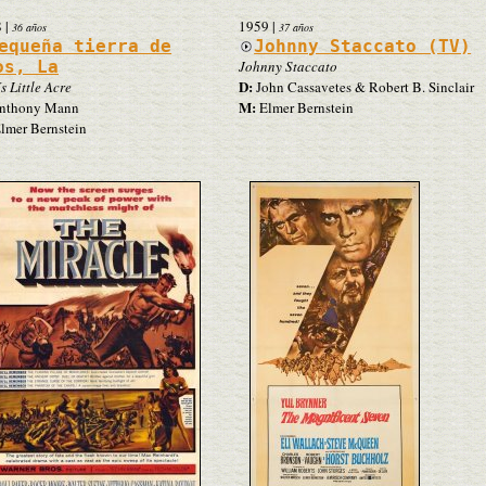
8
|
1959
|
36 años
37 años
equeña tierra de
Johnny Staccato (TV)
os, La
Johnny Staccato
D:
s Little Acre
John Cassavetes & Robert B. Sinclair
M:
nthony Mann
Elmer Bernstein
lmer Bernstein