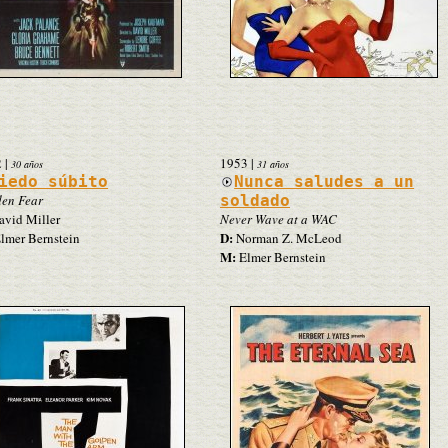
2
|
1953
|
30 años
31 años
iedo súbito
Nunca saludes a un
en Fear
soldado
vid Miller
Never Wave at a WAC
D:
lmer Bernstein
Norman Z. McLeod
M:
Elmer Bernstein