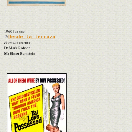
1960
|
38 años
Desde la terraza
From the terrace
D:
Mark Robson
M:
Elmer Bernstein