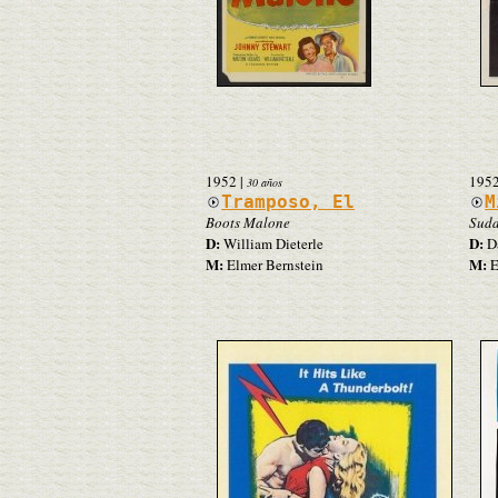
1952
|
195
30 años
Tramposo, El
M
Boots Malone
Sudd
D:
D:
William Dieterle
Da
M:
M:
Elmer Bernstein
E