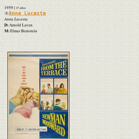
1959
|
37 años
Anna Lucasta
Anna Lucasta
D:
Arnold Laven
M:
Elmer Bernstein