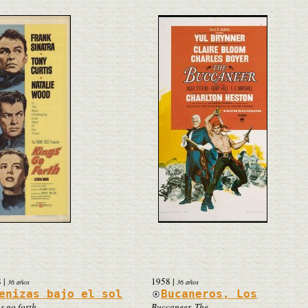
8
|
1958
|
36 años
36 años
enizas bajo el sol
Bucaneros, Los
s go forth
Buccaneer, The