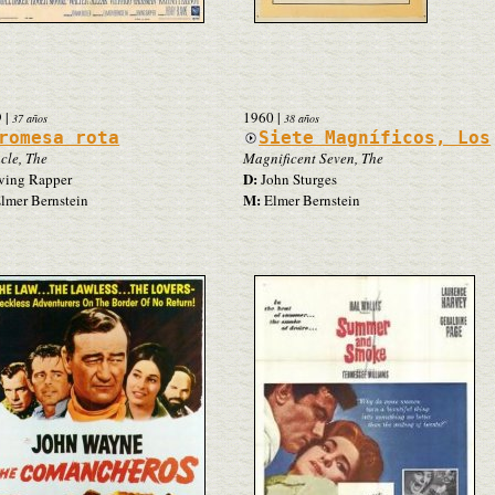
9
|
1960
|
37 años
38 años
romesa rota
Siete Magníficos, Los
cle, The
Magnificent Seven, The
D:
ving Rapper
John Sturges
M:
lmer Bernstein
Elmer Bernstein