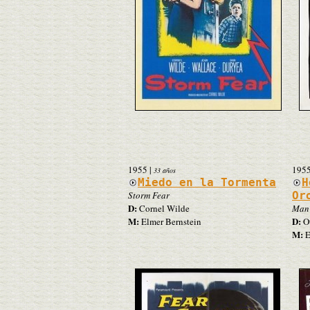
1955
|
195
33 años
Miedo en la Tormenta
H
Storm Fear
Or
D:
Cornel Wilde
Man 
M:
D:
Elmer Bernstein
Ot
M:
E