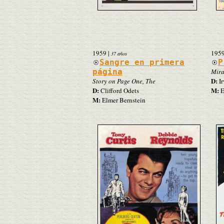
1959
|
195
37 años
Sangre en primera
P
página
Mira
D:
Story on Page One, The
Ir
D:
M:
Clifford Odets
E
M:
Elmer Bernstein