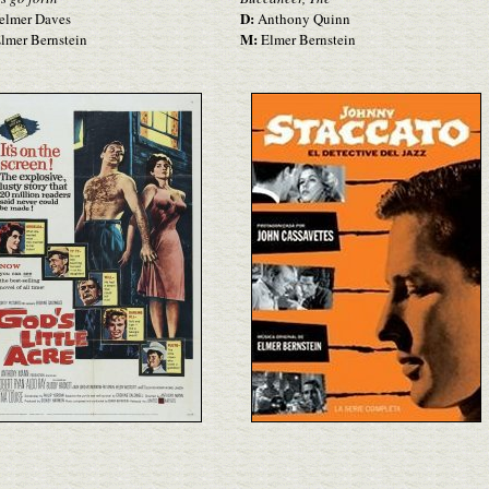
D:
lmer Daves
Anthony Quinn
M:
lmer Bernstein
Elmer Bernstein