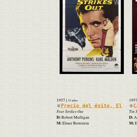
1957
|
195
35 años
Precio del éxito, El
C
Fear Strikes Out
Tin 
D:
D:
Robert Mulligan
A
M:
M:
Elmer Bernstein
E