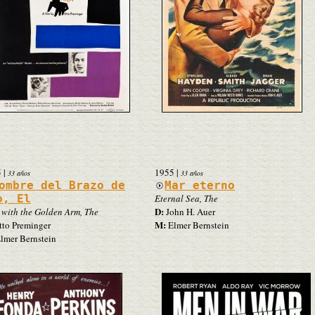
5
|
1955
|
33 años
33 años
ombre del Brazo de
Mar eterno
o, El
Eternal Sea, The
D:
with the Golden Arm, The
John H. Auer
M:
to Preminger
Elmer Bernstein
lmer Bernstein