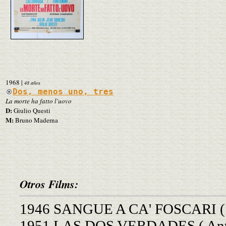
1968
|
48 años
Dos, menos uno, tres
La morte ha fatto l'uovo
D:
Giulio Questi
M:
Bruno Maderna
Otros Films:
1946 SANGUE A CA' FOSCARI ( 
1951 LAS DOS VERDADES ( Anto