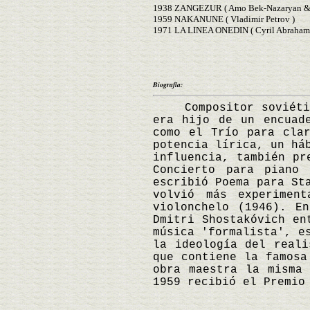
1938 ZANGEZUR ( Amo Bek-Nazaryan & 
1959 NAKANUNE ( Vladimir Petrov )
1971 LA LINEA ONEDIN ( Cyril Abraham
Biografía:
Compositor soviético 
era hijo de un encuad
como el Trío para cla
potencia lírica, un há
influencia, también pr
Concierto para piano
escribió Poema para St
volvió más experimen
violonchelo (1946). E
Dmitri Shostakóvich en
música 'formalista', e
la ideología del reali
que contiene la famosa
obra maestra la misma
1959 recibió el Premio