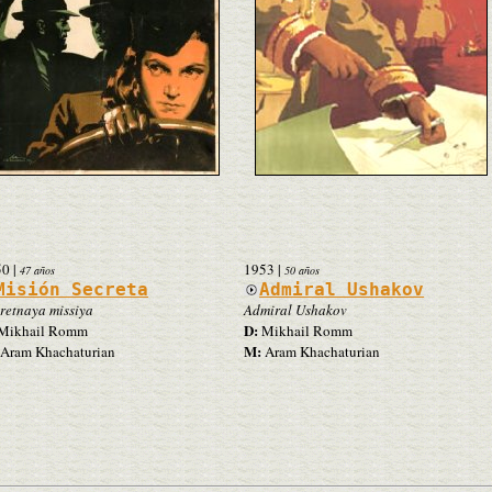
50
|
1953
|
47 años
50 años
Misión Secreta
Admiral Ushakov
retnaya missiya
Admiral Ushakov
D:
Mikhail Romm
Mikhail Romm
M:
Aram Khachaturian
Aram Khachaturian