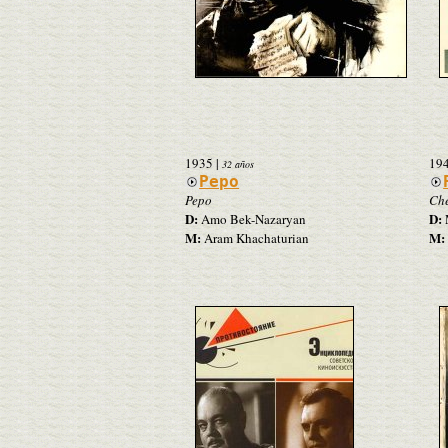
1935
|
19
32 años
Pepo
Pepo
Che
D:
D:
Amo Bek-Nazaryan
M:
M:
Aram Khachaturian