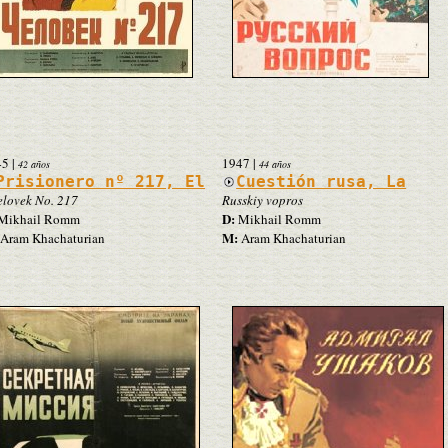
45
|
1947
|
42 años
44 años
Prisionero nº 217, El
Cuestión rusa, La
lovek No. 217
Russkiy vopros
D:
Mikhail Romm
Mikhail Romm
M:
Aram Khachaturian
Aram Khachaturian