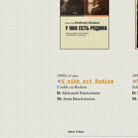
1950
|
19
47 años
U nikh est Rodina
U nikh est Rodina
Sek
D:
D:
Aleksandr Faintsimmer
M:
M:
Aram Khachaturian
Otros Films: