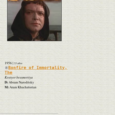
1956
|
53 años
Bonfire of Immortality,
The
Kostyor bessmertiya
D:
Abram Naroditsky
M:
Aram Khachaturian