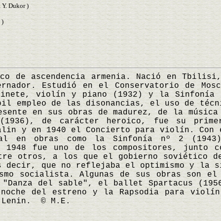
Y. Dukor )
 )
de ascendencia armenia. Nació en Tbilisi,
ernador. Estudió en el Conservatorio de Mosc
rinete, violín y piano (1932) y la Sinfonía 
bil empleo de las disonancias, el uso de técn
esente en sus obras de madurez, de la música
 (1936), de carácter heroico, fue su prime
alin y en 1940 el Concierto para violín. Con 
tal en obras como la Sinfonía nº 2 (1943
n 1948 fue uno de los compositores, junto c
tre otros, a los que el gobierno soviético d
s decir, que no reflejaba el optimismo y la s
smo socialista. Algunas de sus obras son el
 "Danza del sable", el ballet Spartacus (195
 noche del estreno y la Rapsodia para violín
 Lenin. © M.E.