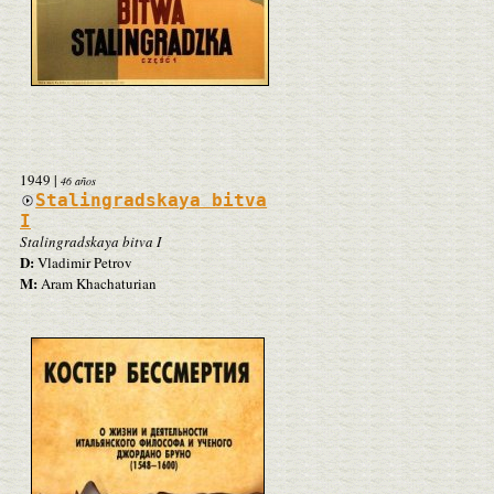
1949
|
46 años
Stalingradskaya bitva
I
Stalingradskaya bitva I
D:
Vladimir Petrov
M:
Aram Khachaturian