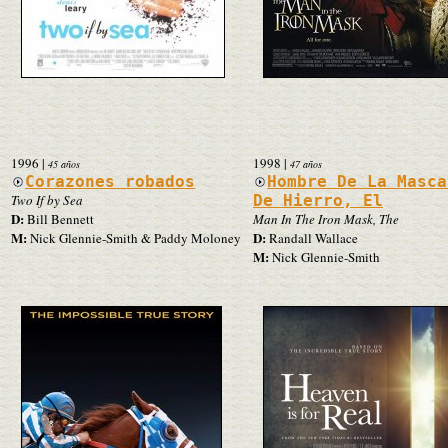
1996
|
1998
|
45 años
47 años
Corazones robados
Hombre De La Masca
Two If by Sea
De Hierro, El
D:
Bill Bennett
Man In The Iron Mask, The
M:
D:
Nick Glennie-Smith & Paddy Moloney
Randall Wallace
M:
Nick Glennie-Smith