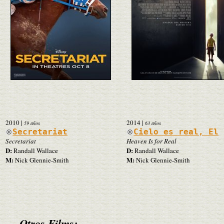
2010
|
2014
|
59 años
63 años
Secretariat
Cielo es real, El
Secretariat
Heaven Is for Real
D:
D:
Randall Wallace
Randall Wallace
M:
M:
Nick Glennie-Smith
Nick Glennie-Smith
Otros Films: