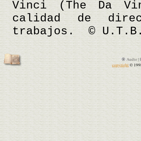
Vinci (The Da Vi
calidad de dire
trabajos. © U.T.B
Audio |
copyright
© 199