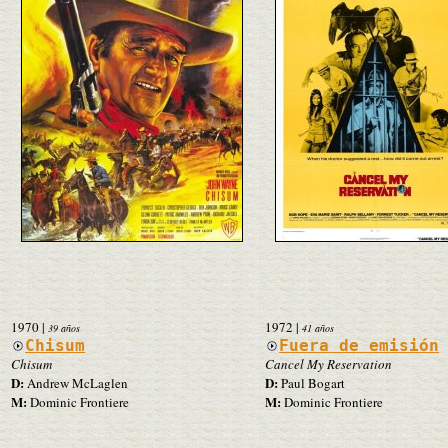
1970
|
1972
|
39 años
41 años
Chisum
Fuera de emisión
Chisum
Cancel My Reservation
D:
D:
Andrew McLaglen
Paul Bogart
M:
M:
Dominic Frontiere
Dominic Frontiere