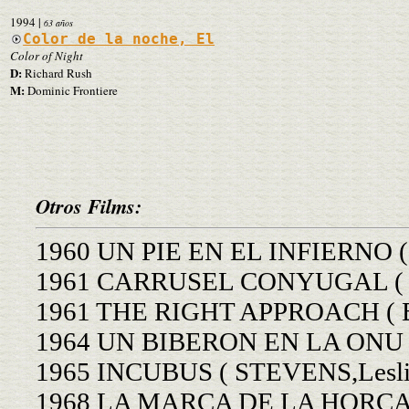
1994
|
63 años
Color de la noche, El
Color of Night
D:
Richard Rush
M:
Dominic Frontiere
Otros Films:
1960 UN PIE EN EL INFIERNO (
1961 CARRUSEL CONYUGAL ( L
1961 THE RIGHT APPROACH ( 
1964 UN BIBERON EN LA ONU 
1965 INCUBUS ( STEVENS,Lesli
1968 LA MARCA DE LA HORCA (