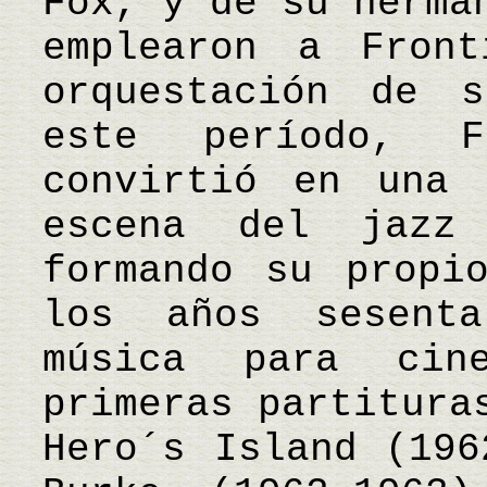
Fox, y de su herma
emplearon a Fron
orquestación de s
este período, F
convirtió en una 
escena del jazz
formando su propi
los años sesent
música para cin
primeras partitura
Hero´s Island (196