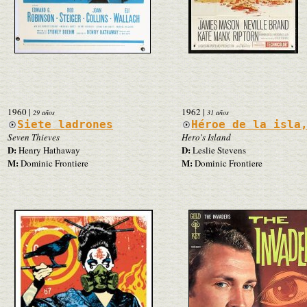
1960
|
1962
|
29 años
31 años
Siete ladrones
Héroe de la isla
Seven Thieves
Hero's Island
D:
D:
Henry Hathaway
Leslie Stevens
M:
M:
Dominic Frontiere
Dominic Frontiere