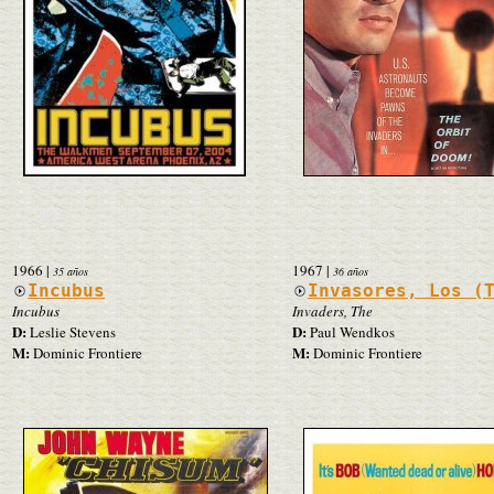
1966
|
1967
|
35 años
36 años
Incubus
Invasores, Los (
Incubus
Invaders, The
D:
D:
Leslie Stevens
Paul Wendkos
M:
M:
Dominic Frontiere
Dominic Frontiere