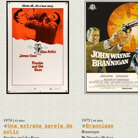
1974
|
1975
|
43 años
44 años
Una extraña pareja de
Brannigan
polis
Brannigan
D:
Freebie and the Bean
Douglas Hickox