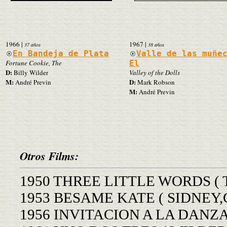
1966
|
1967
|
37 años
38 años
En Bandeja de Plata
Valle de las muñe
Fortune Cookie, The
El
D:
Billy Wilder
Valley of the Dolls
M:
D:
André Previn
Mark Robson
M:
André Previn
Otros Films:
1950 THREE LITTLE WORDS ( T
1953 BESAME KATE ( SIDNEY,G
1956 INVITACION A LA DANZA 