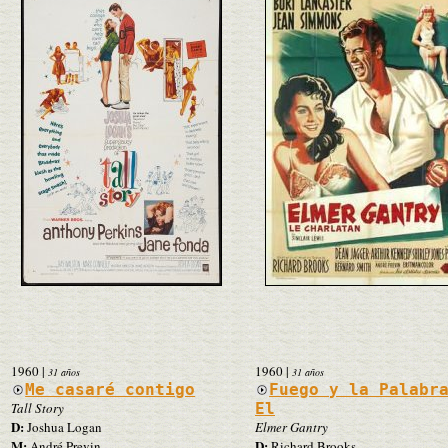
1960
|
1960
|
31 años
31 años
Me casaré contigo
Fuego y la Palabr
Tall Story
El
D:
Joshua Logan
Elmer Gantry
M:
D:
André Previn
Richard Brooks