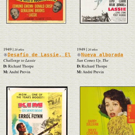
1949
|
1949
|
20 años
20 años
Desafío de Lassie, El
Nueva alborada
Challenge to Lassie
Sun Comes Up, The
D:
D:
Richard Thorpe
Richard Thorpe
M:
M:
André Previn
André Previn