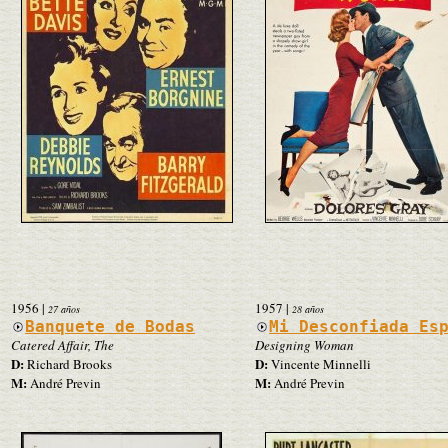
1956
|
1957
|
27 años
28 años
Banquete de Bodas
Mi Desconfiada Es
Catered Affair, The
Designing Woman
D:
D:
Richard Brooks
Vincente Minnelli
M:
M:
André Previn
André Previn