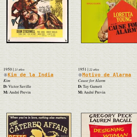
1950
|
1951
|
21 años
22 años
Kim de la India
Motivo de Alarma
Kim
Cause for Alarm
D:
D:
Victor Saville
Tay Garnett
M:
M:
André Previn
André Previn