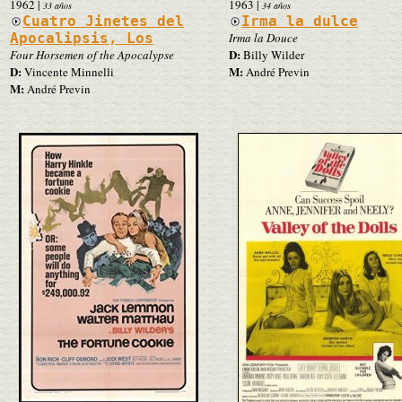
1962
|
1963
|
33 años
34 años
Cuatro Jinetes del
Irma la dulce
Apocalipsis, Los
Irma la Douce
D:
Four Horsemen of the Apocalypse
Billy Wilder
D:
M:
Vincente Minnelli
André Previn
M:
André Previn