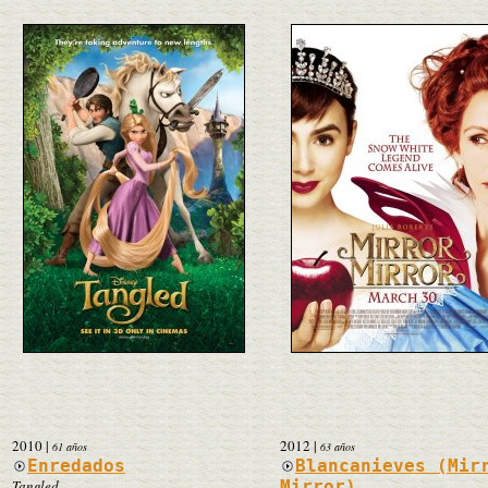
2010
|
2012
|
61 años
63 años
Enredados
Blancanieves (Mir
Tangled
Mirror)