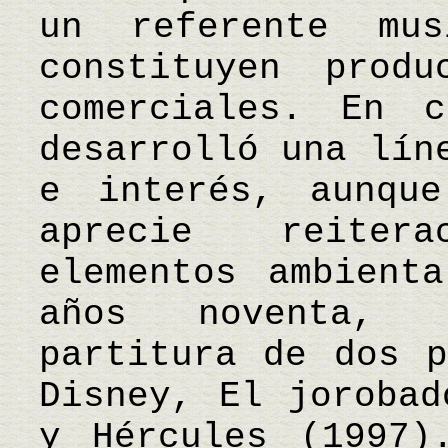
un referente mu
constituyen prod
comerciales. En c
desarrolló una lín
e interés, aunqu
aprecie reiter
elementos ambient
años noventa, 
partitura de dos p
Disney, El jorobad
y Hércules (1997