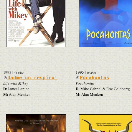
1993
|
1995
|
44 años
46 años
Dadme un respiro!
Pocahontas
Life with Mikey
Pocahontas
D:
D:
James Lapine
Mike Gabriel & Eric Goldberrg
M:
M:
Alan Menken
Alan Menken