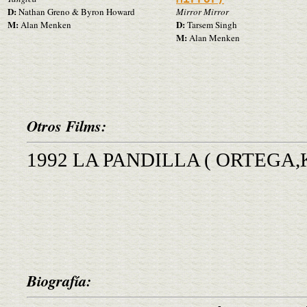
D:
Nathan Greno & Byron Howard
Mirror Mirror
M:
D:
Alan Menken
Tarsem Singh
M:
Alan Menken
Otros Films:
1992 LA PANDILLA ( ORTEGA,K
Biografía: