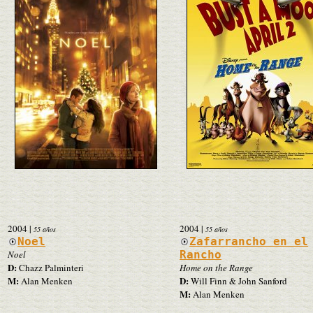
2004
|
2004
|
55 años
55 años
Noel
Zafarrancho en el
Noel
Rancho
D:
Chazz Palminteri
Home on the Range
M:
D:
Alan Menken
Will Finn & John Sanford
M:
Alan Menken