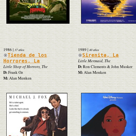
1986
|
1989
|
37 años
40 años
Tienda de los
Sirenita, La
Horrores, La
Little Mermaid, The
D:
Little Shop of Horrors, The
Ron Clements & John Musker
D:
M:
Frank Oz
Alan Menken
M:
Alan Menken