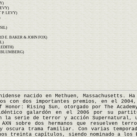
Y)
LEVY)
 P. LEVY)
)
SIL)
D E. BAKER & JOHN FOX)
L)
REDITH)
T BLUMBERG)
ense nacido en Methuen, Massachusetts. Ha 
gos con dos importantes premios, en el 2004,
f Honor: Rising Sun, otorgado por The Academ
idéntico galardón en el 2006 por su parti
n la serie de terror y acción Supernatural, 
 AXN sobre dos hermanos que resuelven terro
y oscura trama familiar. Con varias tempora
nos treinta capítulos, siendo nominado a los 