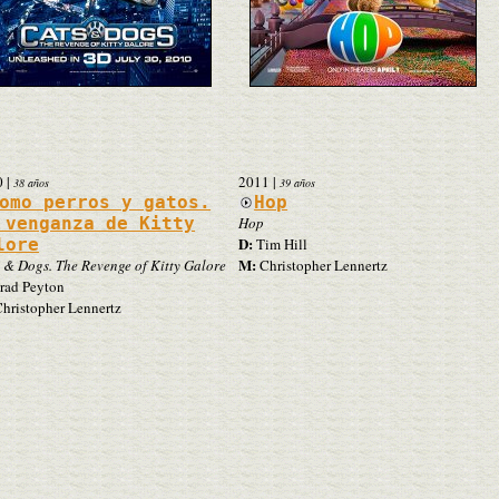
0
|
2011
|
38 años
39 años
omo perros y gatos.
Hop
 venganza de Kitty
Hop
D:
lore
Tim Hill
M:
 & Dogs. The Revenge of Kitty Galore
Christopher Lennertz
rad Peyton
hristopher Lennertz