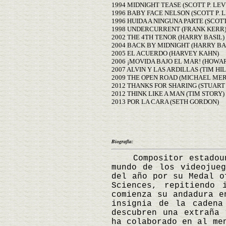
1994 MIDNIGHT TEASE (SCOTT P. LEV
1996 BABY FACE NELSON (SCOTT P. 
1996 HUIDA A NINGUNA PARTE (SCOTT
1998 UNDERCURRENT (FRANK KERR
2002 THE 4TH TENOR (HARRY BASIL)
2004 BACK BY MIDNIGHT (HARRY BA
2005 EL ACUERDO (HARVEY KAHN)
2006 ¡MOVIDA BAJO EL MAR! (HOWAR
2007 ALVIN Y LAS ARDILLAS (TIM HIL
2009 THE OPEN ROAD (MICHAEL ME
2012 THANKS FOR SHARING (STUAR
2012 THINK LIKE A MAN (TIM STORY)
2013 POR LA CARA (SETH GORDON)
Biografía:
Compositor estadounid
mundo de los videojue
del año por su Medal o
Sciences, repitiendo 
comienza su andadura e
insignia de la cadena
descubren una extraña 
ha colaborado en al me