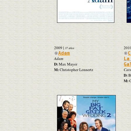
2009
|
201
37 años
Adam
C
Adam
La
D:
Max Mayer
Ga
M:
Christopher Lennertz
Cats
D:
B
M:
C