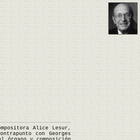
positora Alice Lesur,
ontrapunto con Georges
el órgano y composición