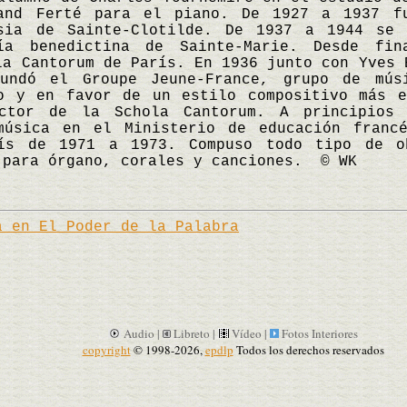
and Ferté para el piano. De 1927 a 1937 f
sia de Sainte-Clotilde. De 1937 a 1944 se
ía benedictina de Sainte-Marie. Desde fin
la Cantorum de París. En 1936 junto con Yves 
fundó el Groupe Jeune-France, grupo de mús
mo y en favor de un estilo compositivo más e
ctor de la Schola Cantorum. A principios
música en el Ministerio de educación franc
ís de 1971 a 1973. Compuso todo tipo de o
 para órgano, corales y canciones. © WK
a en El Poder de la Palabra
Audio |
Libreto |
Vídeo |
Fotos Interiores
copyright
© 1998-2026,
epdlp
Todos los derechos reservados