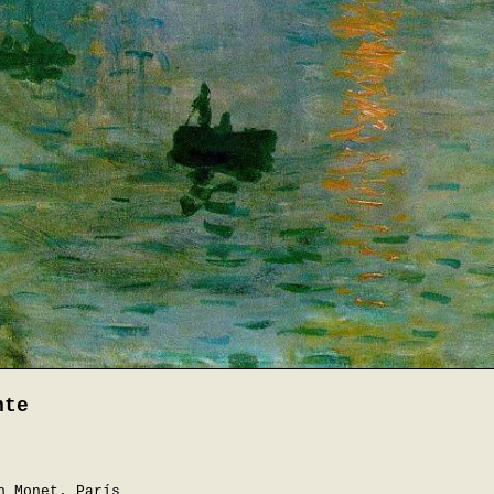
nte
n Monet. París