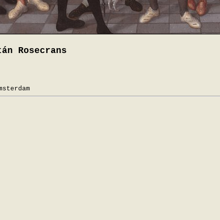
tán Rosecrans
msterdam