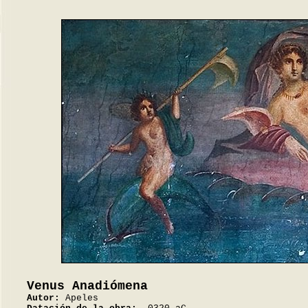
Venus Anadiómena
Autor:
Apeles