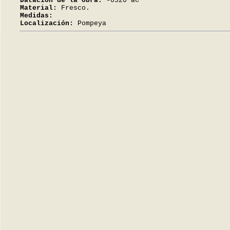
Datación de la obra:
-0320 aC
Material:
Fresco.
Medidas:
Localización:
Pompeya