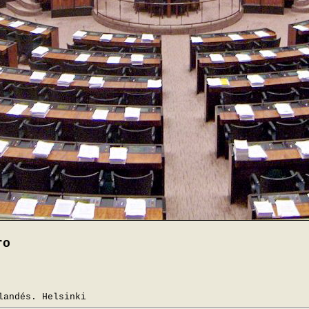
ro
landés. Helsinki