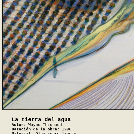
La tierra del agua
Autor:
Wayne Thiebaud
Datación de la obra:
1996
Material:
Óleo sobre lienzo.