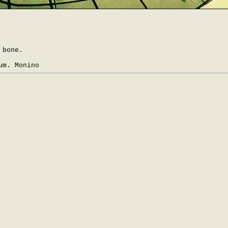
 bone.
um. Monino