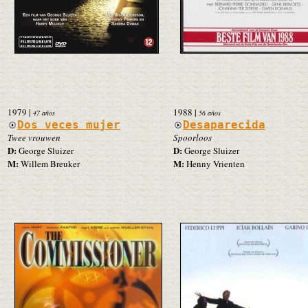
1979
|
1988
|
47 años
56 años
Dos veces mujer
Desaparecida
Twee vrouwen
Spoorloos
D:
D:
George Sluizer
George Sluizer
M:
M:
Willem Breuker
Henny Vrienten