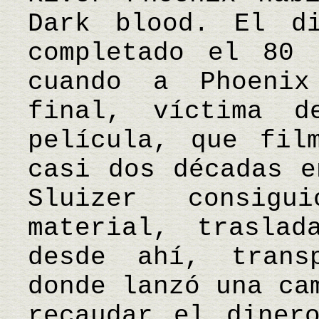
Dark blood. El di
completado el 80 
cuando a Phoeni
final, víctima d
película, que fil
casi dos décadas e
Sluizer consig
material, trasla
desde ahí, trans
donde lanzó una ca
recaudar el diner