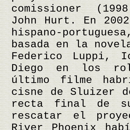
comissioner (199
John Hurt. En 2002
hispano-portugues
basada en la novel
Federico Luppi, I
Diego en los rol
último filme hab
cisne de Sluizer d
recta final de s
rescatar el proy
River Phoenix hab