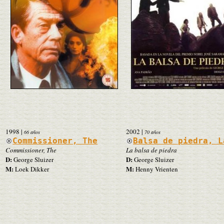
1998
|
2002
|
66 años
70 años
Commissioner, The
Balsa de piedra, L
Commissioner, The
La balsa de piedra
D:
D:
George Sluizer
George Sluizer
M:
M:
Loek Dikker
Henny Vrienten