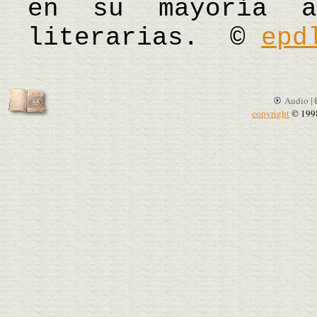
en su mayoría a
literarias. ©
epd
Audio |
copyright
© 199