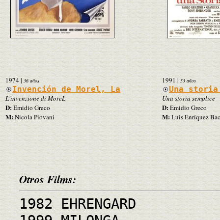
1974
|
1991
|
36 años
53 años
Invención de Morel, La
Una storia
L'invenzione di MoreL
Una storia semplice
D:
D:
Emidio Greco
Emidio Greco
M:
M:
Nicola Piovani
Luis Enríquez Ba
Otros Films:
1982 EHRENGARD