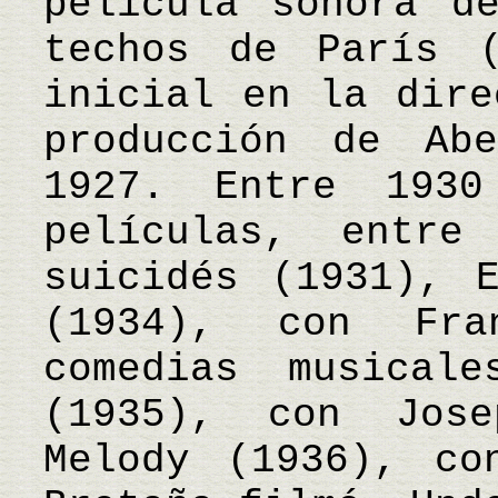
película sonora d
techos de París (
inicial en la dire
producción de Ab
1927. Entre 193
películas, entr
suicidés (1931), 
(1934), con Fr
comedias musical
(1935), con Jos
Melody (1936), co