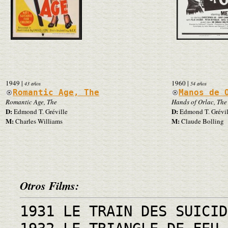
1949
|
1960
|
43 años
54 años
Romantic Age, The
Manos de 
Romantic Age, The
Hands of Orlac, The
D:
D:
Edmond T. Gréville
Edmond T. Grévil
M:
M:
Charles Williams
Claude Bolling
Otros Films:
1931 LE TRAIN DES SUICID