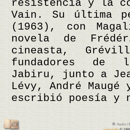
resistencia y la c
Vain. Su última p
(1963), con Maga
novela de Frédé
cineasta, Grév
fundadores de l
Jabiru, junto a Je
Lévy, André Maugé 
escribió poesía y 
Audio |
copyright
© 199