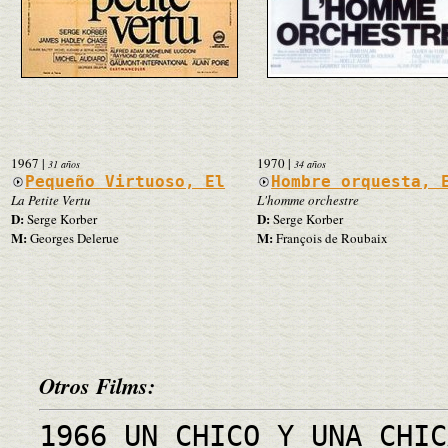
1967
|
1970
|
31 años
34 años
Pequeño Virtuoso, El
Hombre orquesta, 
La Petite Vertu
L'homme orchestre
D:
D:
Serge Korber
Serge Korber
M:
M:
Georges Delerue
François de Roubaix
Otros Films:
1966 UN CHICO Y UNA CHIC