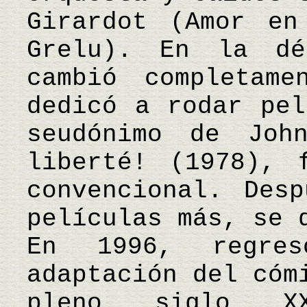
Girardot (Amor en
Grelu). En la dé
cambió completam
dedicó a rodar pel
seudónimo de Joh
liberté! (1978), 
convencional. Des
películas más, se 
En 1996, regre
adaptación del cóm
pleno siglo XX