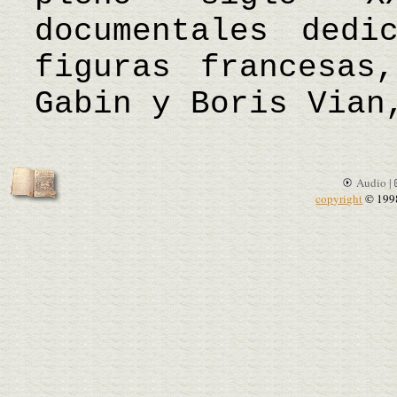
documentales dedi
figuras francesas
Gabin y Boris Via
Audio |
copyright
© 199