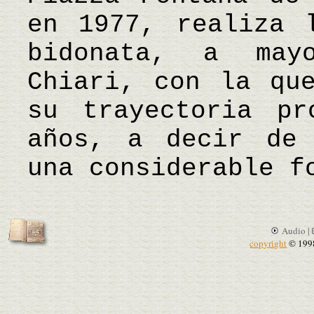
en 1977, realiza 
bidonata, a may
Chiari, con la qu
su trayectoria pr
años, a decir de 
una considerable f
Audio |
copyright
© 199