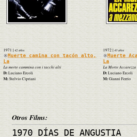
1971
|
1972
|
42 años
43 años
Muerte camina con tacón alto,
Muerte Ac
La
La
La morte cammina con i tacchi alti
La Morte Accarezza
D:
D:
Luciano Ercoli
Luciano Ercoli
M:
M:
Stelvio Cipriani
Gianni Ferrio
Otros Films:
1970 DÍAS DE ANGUSTIA