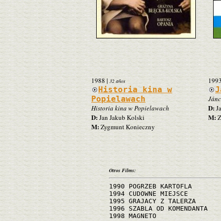
1988
|
199
32 años
Historia kina w
J
Popielawach
Jánc
D:
Historia kina w Popielawach
Ja
D:
M:
Jan Jakub Kolski
Z
M:
Zygmunt Konieczny
Otros Films:
1990 POGRZEB KARTOFLA
1994 CUDOWNE MIEJSCE
1995 GRAJACY Z TALERZA
1996 SZABLA OD KOMENDANTA
1998 MAGNETO