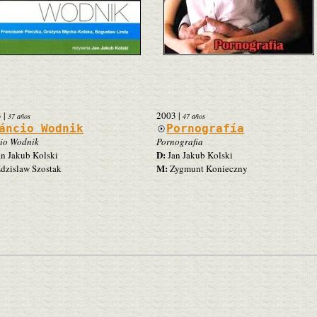
3
|
2003
|
37 años
47 años
áncio Wodnik
Pornografía
io Wodnik
Pornografia
D:
n Jakub Kolski
Jan Jakub Kolski
M:
dzislaw Szostak
Zygmunt Konieczny