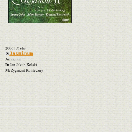
2006
|
50 años
Jasminum
Jasminum
D:
Jan Jakub Kolski
M:
Zygmunt Konieczny