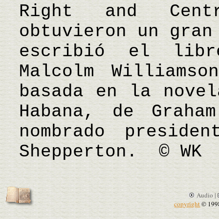
Right and Cent
obtuvieron un gran
escribió el lib
Malcolm Williamso
basada en la novel
Habana, de Graha
nombrado preside
Shepperton. © WK
Audio |
copyright
© 199