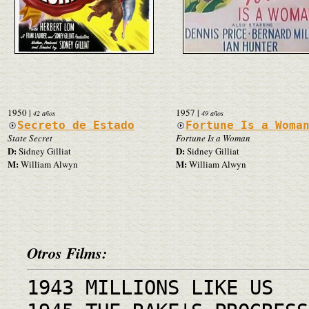
1950
|
1957
|
42 años
49 años
Secreto de Estado
Fortune Is a Woma
State Secret
Fortune Is a Woman
D:
D:
Sidney Gilliat
Sidney Gilliat
M:
M:
William Alwyn
William Alwyn
Otros Films:
1943 MILLIONS LIKE US