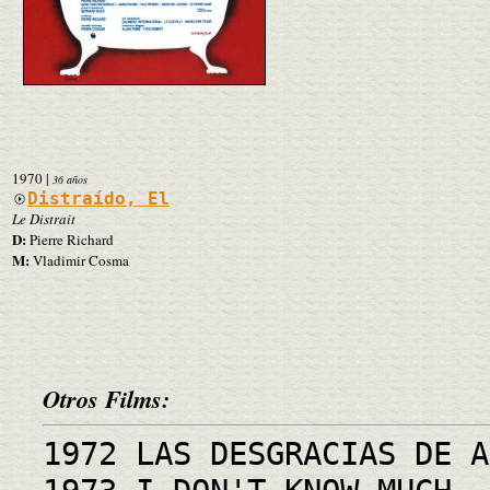
1970
|
36 años
Distraído, El
Le Distrait
D:
Pierre Richard
M:
Vladimir Cosma
Otros Films:
1972 LAS DESGRACIAS DE A