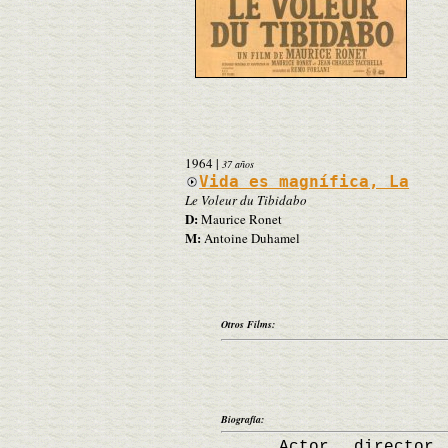
1964
|
37 años
Vida es magnífica, La
Le Voleur du Tibidabo
D:
Maurice Ronet
M:
Antoine Duhamel
Otros Films:
Biografía:
Actor, director y g