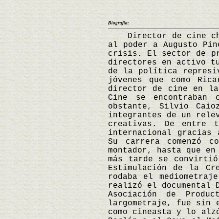
Biografía:
Director de cine chil
al poder a Augusto Pin
crisis. El sector de p
directores en activo t
de la política represi
jóvenes que como Rica
director de cine en la
Cine se encontraban 
obstante, Silvio Caio
integrantes de un rele
creativas. De entre 
internacional gracias 
Su carrera comenzó co
montador, hasta que en
más tarde se convirtió
Estimulación de la Cr
rodaba el mediometraj
realizó el documental 
Asociación de Produ
largometraje, fue sin 
como cineasta y lo alz