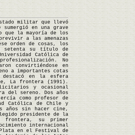
tado militar que llevó
e sumergió en una grave
o que la mayoría de los
brevivir a las amenazas
ese orden de cosas, los
s setenta su título de
Universidad Católica de
rofesionalización. No
aron convirtiéndose en
eno a importantes cotas
 destacó en la esfera
je, La frontera (1991).
licitarios y ocasional
ra del sereno. Dos años
jercía como profesor de
ad Católica de Chile y
s años sin hacer cine,
legido presidente de la
 frontera, su primer
ocimiento internacional
Plata en el Festival de