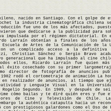
eno, nacido en Santiago. Con el golpe de es
ochet la industria cinematográfica chilena s
roducción fue uno de los más afectados, puest
uvieron que dedicarse a la publicidad para so
va impulsada por el régimen dictatorial. En 
rdo Larraín obtenían a finales de los año
 Escuela de Artes de la Comunicación de la 
con un complicado acceso a la definitiva p
zzi, Christian Sánchez o Sergio Bravo acab
vo generacional que ha impulsado al cine chil
todos ellos, Ricardo Larraín fue quien más
al éxito cosechado con su primer largometra
mo director de fotografía de anuncios pub
 1982 rodó el cortometraje de animación La ho
 en realizador de anuncios, al tiempo que e
eatividad y Lenguaje Visual en la Universid
e Rogelio Segundo. En 1989, y después de sei
Dime cómo bailas y te diré quién eres y fue e
ctores de Cine y Televisión de Chile. La
embargo la auténtica catapulta hacia un recon
ó con prestigiosos galardones como el Oso de 