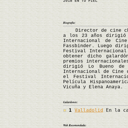
2018 EN TU PIEL
Biografía:
Director de cine chil
a los 23 años dirigió
Internacional de Cin
Fassbinder. Luego diri
Festival Internacional
obtener dicho galard
premios internacionale
dirigió Lo Bueno de 
Internacional de Cine 
el Festival Internac
Película Hispanoameri
Vicuña y Elena Anaya.
Galardones:
1
Valladolid
En la ca
Web Recomendada: