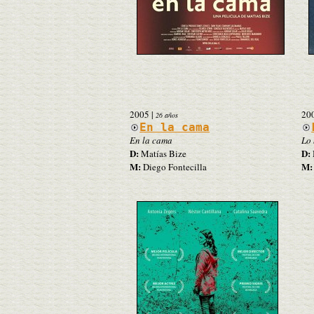
2005
|
20
26 años
En la cama
En la cama
Lo 
D:
D:
Matías Bize
M:
M:
Diego Fontecilla