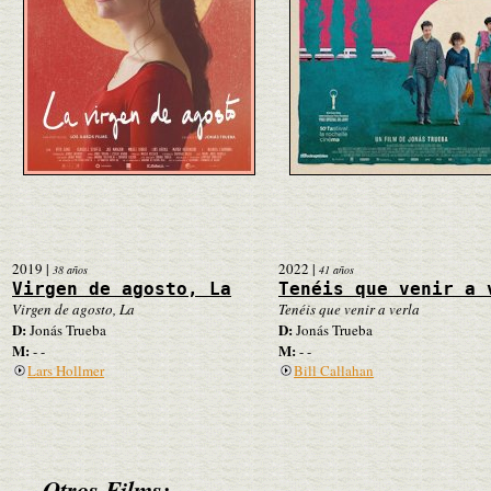
2019
|
2022
|
38 años
41 años
Virgen de agosto, La
Tenéis que venir a 
Virgen de agosto, La
Tenéis que venir a verla
D:
D:
Jonás Trueba
Jonás Trueba
M:
M:
- -
- -
Lars Hollmer
Bill Callahan
Otros Films: