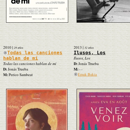
2010
|
2013
|
29 años
32 años
Todas las canciones
Ilusos, Los
hablan de mí
Ilusos, Los
D:
Todas las canciones hablan de mí
Jonás Trueba
D:
M:
Jonás Trueba
- -
M:
Emak Bakia
Perico Sambeat