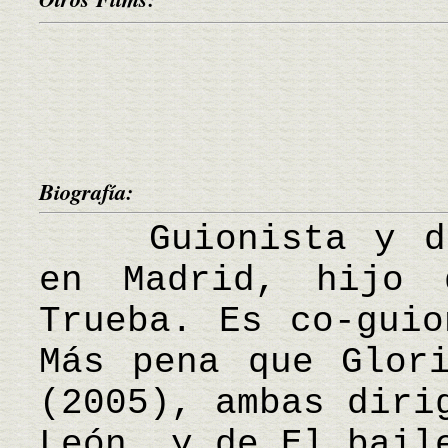
Biografía:
Guionista y dir
en Madrid, hijo 
Trueba. Es co-guio
Más pena que Glor
(2005), ambas diri
León, y de El bail