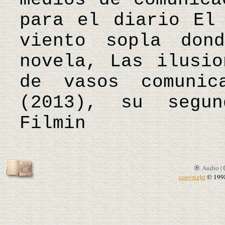
para el diario El
viento sopla don
novela, Las ilusio
de vasos comunic
(2013), su segu
Filmin
Audio |
copyright
© 199