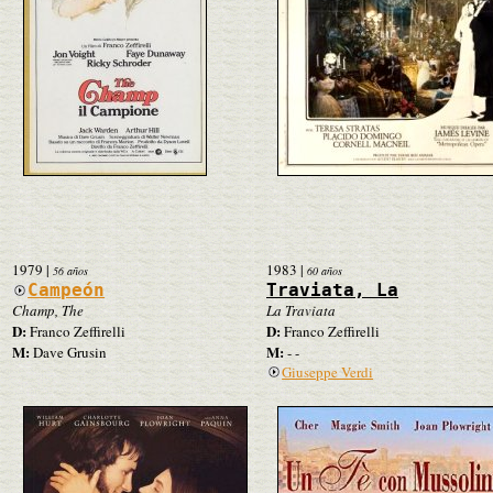
1979
|
1983
|
56 años
60 años
Campeón
Traviata, La
Champ, The
La Traviata
D:
D:
Franco Zeffirelli
Franco Zeffirelli
M:
M:
Dave Grusin
- -
Giuseppe Verdi