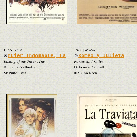
1966
|
1968
|
43 años
45 años
Mujer Indomable, La
Romeo y Julieta
Taming of the Shrew, The
Romeo and Juliet
D:
D:
Franco Zeffirelli
Franco Zeffirelli
M:
M:
Nino Rota
Nino Rota