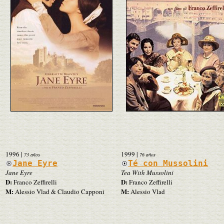
1996
|
1999
|
73 años
76 años
Jane Eyre
Té con Mussolini
Jane Eyre
Tea With Mussolini
D:
D:
Franco Zeffirelli
Franco Zeffirelli
M:
M:
Alessio Vlad & Claudio Capponi
Alessio Vlad