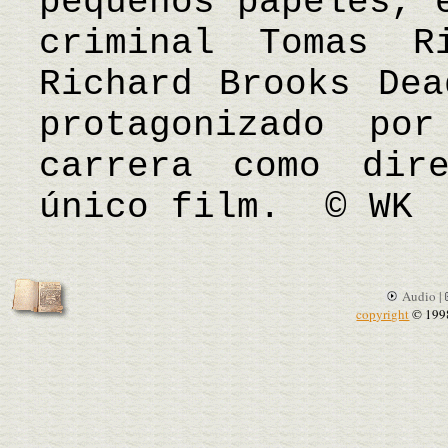
pequeños papeles, 
criminal Tomas 
Richard Brooks Dea
protagonizado po
carrera como dir
único film. © WK
Audio |
copyright
© 199