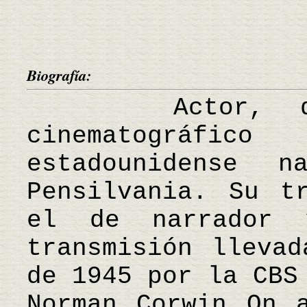
Biografía:
Actor, direc
cinematográfic
estadounidense n
Pensilvania. Su t
el de narrador 
transmisión lleva
de 1945 por la CBS
Norman Corwin On 