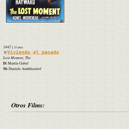
1947
|
35 años
Viviendo el pasado
Lost Moment, The
D:
Martin Gabel
M:
Daniele Amfitheatrof
Otros Films: